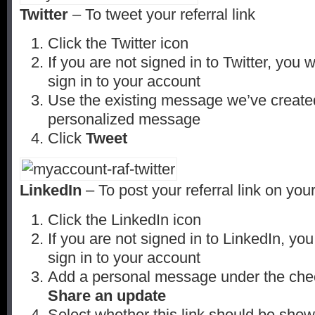
Twitter
– To tweet your referral link
Click the Twitter icon
If you are not signed in to Twitter, you 
sign in to your account
Use the existing message we’ve created
personalized message
Click
Tweet
LinkedIn
– To post your referral link on you
Click the LinkedIn icon
If you are not signed in to LinkedIn, yo
sign in to your account
Add a personal message under the che
Share an update
Select whether this link should be show