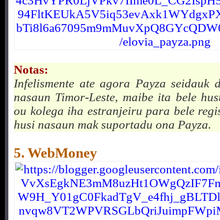
Notas:
Infelismente ate agora Payza seidauk d
nasaun Timor-Leste, maibe ita bele hus
ou kolega iha estranjeiru para bele regi
husi nasaun mak suportadu ona Payza.
5. WebMoney