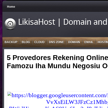
Home
LikisaHost | Domain and
BACKUP
BLOG
CLOUD
DNS ZONE
DOMAIN
EMAIL
HOSTI
5 Provedores Rekening Online
Famozu Iha Mundu Negosiu O