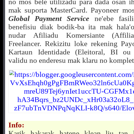
no mos bele utilizadu para dada osan i
mak suporta MasterCard. Payoneer mos 
Global Payment Service
ne'ebe fasili
benefisiu diak bodik-ba ita mak hala'o
nudar Afiliadu Komersiante (Affili
Freelancer. Rekizitu loke rekening Pay
Kartaun Identidade (Eleitoral, BI ou
validu no enderesu mak klaru no komplet
Info:
Karik hakarak hatene klean liu tan 