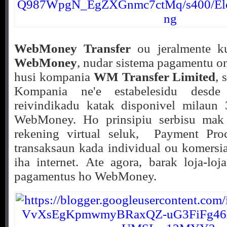
WebMoney Transfer
ou jeralmente k
WebMoney
, nudar sistema pagamentu o
husi kompania
WM Transfer Limited
, 
Kompania ne'e estabelesidu desd
reivindikadu katak disponivel milaun 3
WebMoney. Ho prinsipiu serbisu mak s
rekening virtual seluk, Payment Proc
transaksaun kada individual ou komersi
iha internet.
Ate agora, barak loja-lo
pagamentus ho WebMoney.