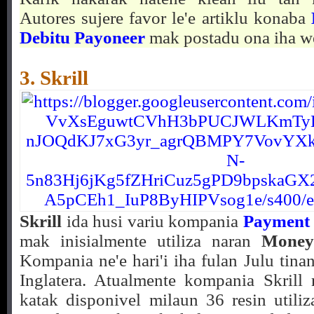
Autores sujere favor le'e artiklu konaba
Debitu Payoneer
mak postadu ona iha we
3. Skrill
Skrill
ida husi variu kompania
Payment 
mak inisialmente utiliza naran
Money
Kompania ne'e hari'i iha fulan Julu tin
Inglatera. Atualmente kompania Skrill 
katak disponivel milaun 36 resin utiliz