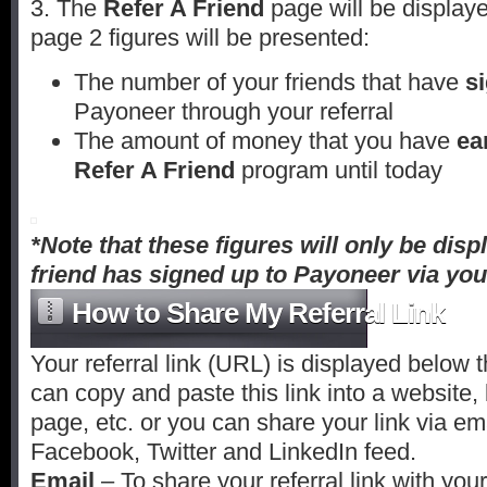
3. The
Refer A Friend
page will be displaye
page 2 figures will be presented:
The number of your friends that have
s
Payoneer through your referral
The amount of money that you have
ea
Refer A Friend
program until today
*Note that these figures will only be displ
friend has signed up to Payoneer via your
How to Share My Referral Link
Your referral link (URL) is displayed below 
can copy and paste this link into a website, 
page, etc. or you can share your link via ema
Facebook, Twitter and LinkedIn feed.
Email
– To share your referral link with you