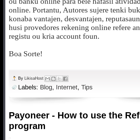
ou banku online para bele hafasil ativida
online. Portantu, Autores sujere tenki buk
konaba vantajen, desvantajen, reputasaun
husi provedores rekening online refere a
registu ou kria account foun.
Boa Sorte!
By
LikisaHost
Labels:
Blog
,
Internet
,
Tips
Payoneer - How to use the Ref
program